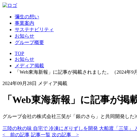
彌生の想い
事業案内
サステナビリティ
お知らせ
グループ概要
TOP
お知らせ
メディア掲載
「Web東海新報」に記事が掲載されました。（2024年9月
2024年09月28日
メディア掲載
「Web東海新報」に記事が掲載
グループ会社の株式会社三笑が「銀のさら」と共同開発した
三陸の秋の味 自宅で 冷凍にぎりずしを開発 大船渡「三笑」
< 前の記事
記事一覧
次の記事 >